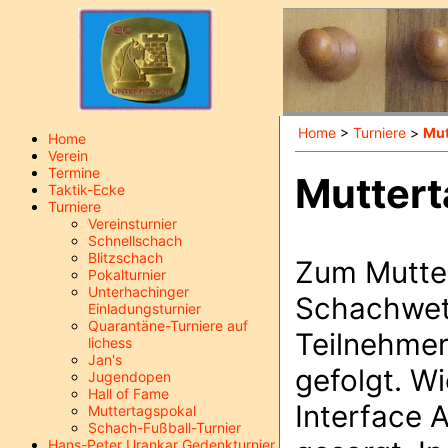
Home
>
Turniere
>
Mut
Home
Verein
Termine
Muttert
Taktik-Ecke
Turniere
Vereinsturnier
Schnellschach
Blitzschach
Zum Mutter
Pokalturnier
Unterhachinger
Schachwett
Einladungsturnier
Quarantäne-Turniere auf
Teilnehmer
lichess
Jan's
gefolgt. W
Jugendopen
Hall of Fame
Interface A
Muttertagspokal
Schach-Fußball-Turnier
Hans-Peter Urankar Gedenkturnier