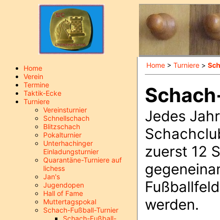
Home
>
Turniere
>
Sch
Home
Verein
Termine
Schach-
Taktik-Ecke
Turniere
Vereinsturnier
Jedes Jahr
Schnellschach
Blitzschach
Schachclub
Pokalturnier
Unterhachinger
zuerst 12 
Einladungsturnier
Quarantäne-Turniere auf
gegeneinan
lichess
Jan's
Fußballfeld
Jugendopen
Hall of Fame
werden.
Muttertagspokal
Schach-Fußball-Turnier
Schach-Fußball-