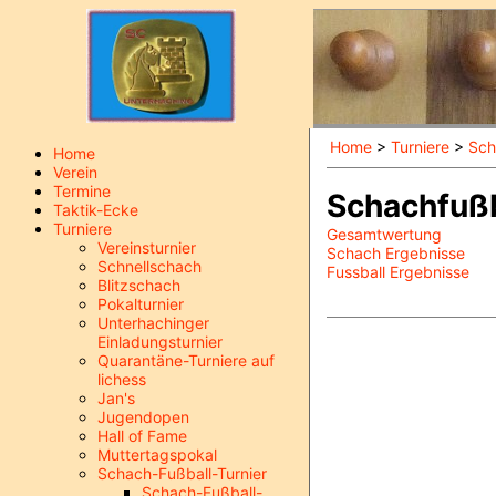
Home
>
Turniere
>
Sch
Home
Verein
Termine
Schachfußb
Taktik-Ecke
Turniere
Gesamtwertung
Vereinsturnier
Schach Ergebnisse
Schnellschach
Fussball Ergebnisse
Blitzschach
Pokalturnier
Unterhachinger
Einladungsturnier
Quarantäne-Turniere auf
lichess
Jan's
Jugendopen
Hall of Fame
Muttertagspokal
Schach-Fußball-Turnier
Schach-Fußball-