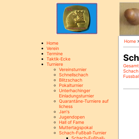
Home
Home
Verein
Termine
Sch
Taktik-Ecke
Turniere
Gesamt
Vereinsturnier
Schach
Schnellschach
Fussbal
Blitzschach
Pokalturnier
Unterhachinger
Einladungsturnier
Quarantäne-Turniere auf
lichess
Jan's
Jugendopen
Hall of Fame
Muttertagspokal
Schach-Fußball-Turnier
Schach-Fußball-