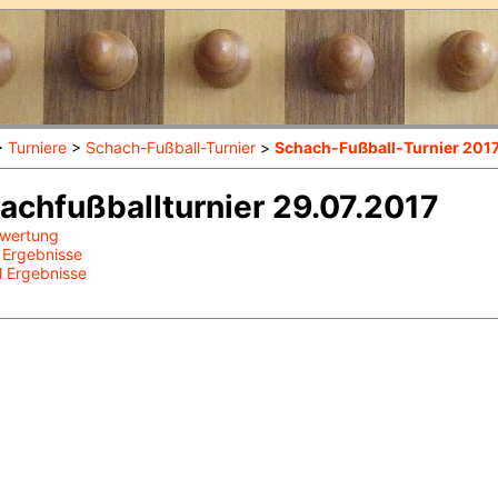
>
Turniere
>
Schach-Fußball-Turnier
>
Schach-Fußball-Turnier 201
achfußballturnier 29.07.2017
wertung
 Ergebnisse
l Ergebnisse