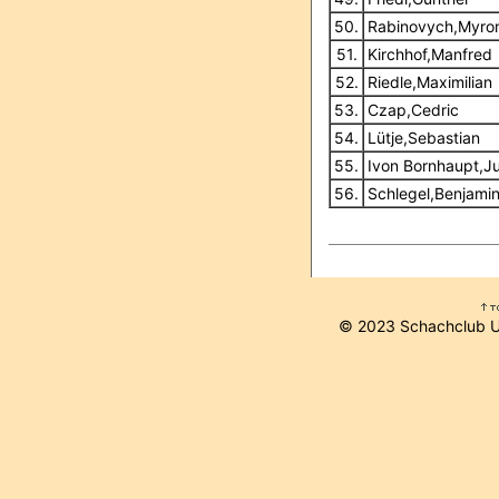
50.
Rabinovych,Myro
51.
Kirchhof,Manfred
52.
Riedle,Maximilian
53.
Czap,Cedric
54.
Lütje,Sebastian
55.
Ivon Bornhaupt,J
56.
Schlegel,Benjami
© 2023 Schachclub 