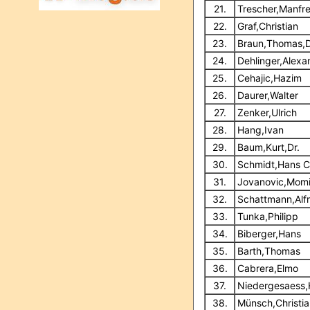
21.
Trescher,Manfr
22.
Graf,Christian
23.
Braun,Thomas,D
24.
Dehlinger,Alexa
25.
Cehajic,Hazim
26.
Daurer,Walter
27.
Zenker,Ulrich
28.
Hang,Ivan
29.
Baum,Kurt,Dr.
30.
Schmidt,Hans C
31.
Jovanovic,Momi
32.
Schattmann,Alf
33.
Tunka,Philipp
34.
Biberger,Hans
35.
Barth,Thomas
36.
Cabrera,Elmo
37.
Niedergesaess,
38.
Münsch,Christia