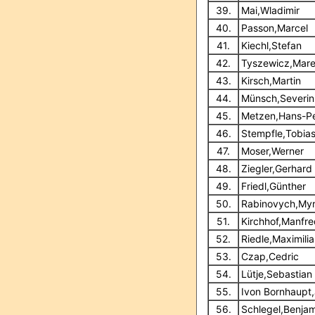
39.
Mai,Wladimir
40.
Passon,Marcel
41.
Kiechl,Stefan
42.
Tyszewicz,Mar
43.
Kirsch,Martin
44.
Münsch,Severin
45.
Metzen,Hans-Pe
46.
Stempfle,Tobia
47.
Moser,Werner
48.
Ziegler,Gerhard
49.
Friedl,Günther
50.
Rabinovych,My
51.
Kirchhof,Manfre
52.
Riedle,Maximili
53.
Czap,Cedric
54.
Lütje,Sebastian
55.
Ivon Bornhaupt,
56.
Schlegel,Benjam