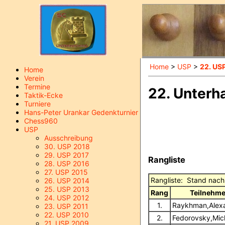
Home
>
USP
>
22. US
Home
Verein
Termine
22. Unterh
Taktik-Ecke
Turniere
Hans-Peter Urankar Gedenkturnier
Chess960
USP
Ausschreibung
30. USP 2018
29. USP 2017
Rangliste
28. USP 2016
27. USP 2015
Rangliste: Stand nac
26. USP 2014
25. USP 2013
Rang
Teilnehme
24. USP 2012
1.
Raykhman,Alex
23. USP 2011
22. USP 2010
2.
Fedorovsky,Mic
21. USP 2009