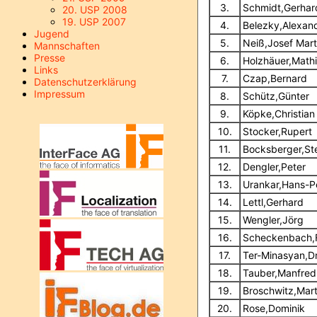
3.
Schmidt,Gerhar
20. USP 2008
19. USP 2007
4.
Belezky,Alexan
Jugend
5.
Neiß,Josef Mart
Mannschaften
Presse
6.
Holzhäuer,Math
Links
7.
Czap,Bernard
Datenschutzerklärung
Impressum
8.
Schütz,Günter
9.
Köpke,Christian
10.
Stocker,Rupert
11.
Bocksberger,St
12.
Dengler,Peter
13.
Urankar,Hans-P
14.
Lettl,Gerhard
15.
Wengler,Jörg
16.
Scheckenbach,
17.
Ter-Minasyan,D
18.
Tauber,Manfred
19.
Broschwitz,Mart
20.
Rose,Dominik