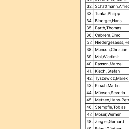
32.
Schattmann,Alfre
33.
Tunka,Philipp
34.
Biberger,Hans
35.
Barth,Thomas
36.
Cabrera,Elmo
37.
Niedergesaess,He
38.
Münsch,Christian
39.
Mai,Wladimir
40.
Passon,Marcel
41.
Kiechl,Stefan
42.
Tyszewicz,Marek
43.
Kirsch,Martin
44.
Münsch,Severin
45.
Metzen,Hans-Pet
46.
Stempfle,Tobias
47.
Moser,Werner
48.
Ziegler,Gerhard
49.
Friedl,Günther