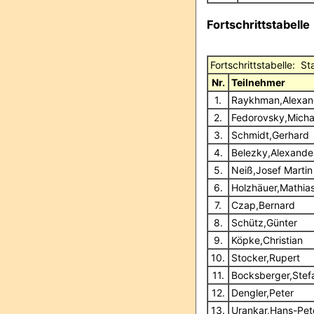
Fortschrittstabelle
Fortschrittstabelle: 
Nr.
Teilnehmer
1.
Raykhman,Alexa
2.
Fedorovsky,Mich
3.
Schmidt,Gerhard
4.
Belezky,Alexande
5.
Neiß,Josef Martin
6.
Holzhäuer,Mathia
7.
Czap,Bernard
8.
Schütz,Günter
9.
Köpke,Christian
10.
Stocker,Rupert
11.
Bocksberger,Stef
12.
Dengler,Peter
13.
Urankar,Hans-Pet