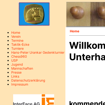
Home
Home
Verein
Termine
Willko
Taktik-Ecke
Turniere
Hans-Peter Urankar Gedenkturnier
Unterha
Chess960
USP
Jugend
Mannschaften
Presse
Links
Datenschutzerklärung
Impressum
kommende