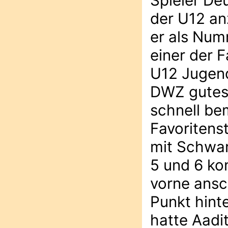
Spieler De
der U12 an
er als Numm
einer der F
U12 Jugend
DWZ gutes 
schnell be
Favoritens
mit Schwar
5 und 6 ko
vorne ansc
Punkt hint
hatte Aadi