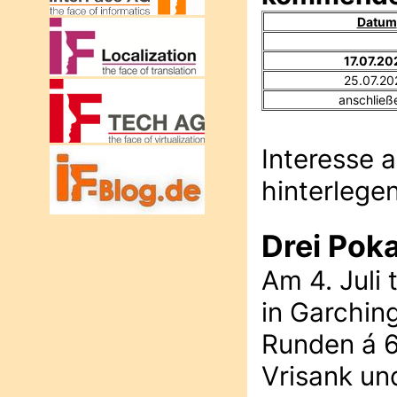
Datum
17.07.20
25.07.20
anschließ
Interesse 
hinterlegen
Drei Pok
Am 4. Juli
in Garchin
Runden á 6
Vrisank un