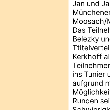
Jan und Jan
Münchener 
Moosach/M
Das Teilne
Belezky un
Ttitelvert
Kerkhoff a
Teilnehmer
ins Tunier
aufgrund m
Möglichkei
Runden sei
Schwierigk