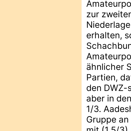
Amateurpok
zur zweiten
Niederlage
erhalten, 
Schachbund
Amateurpok
ähnlicher S
Partien, d
den DWZ-st
aber in de
1/3. Aadesh
Gruppe an 
mit (1,5/3