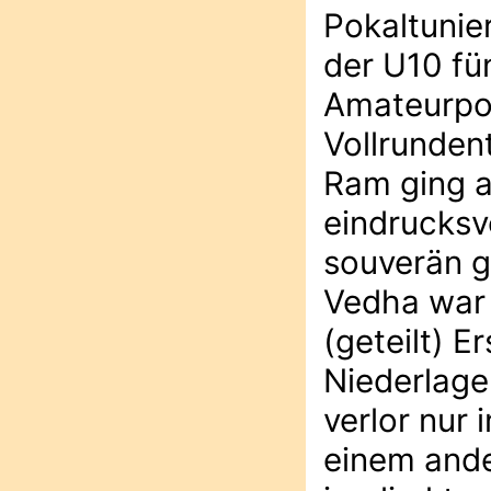
Pokaltunie
der U10 fü
Amateurpok
Vollrundent
Ram ging a
eindrucksv
souverän g
Vedha war 
(geteilt) E
Niederlage
verlor nur
einem ande