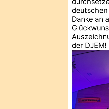
durchsetze
deutschen 
Danke an a
Glückwunsc
Auszeichnu
der DJEM! 