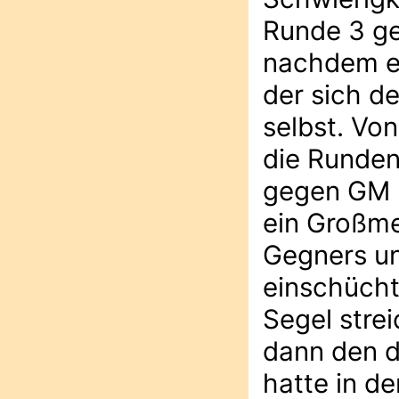
Runde 3 ge
nachdem er 
der sich d
selbst. Vo
die Runden
gegen GM P
ein Großme
Gegners un
einschücht
Segel stre
dann den d
hatte in d