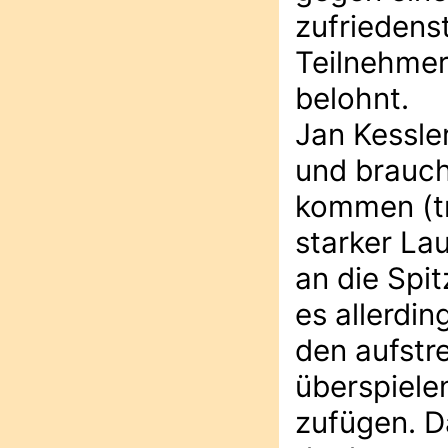
zufriedens
Teilnehmer
belohnt.
Jan Kessler
und brauch
kommen (tr
starker La
an die Spit
es allerdi
den aufstr
überspiele
zufügen. D