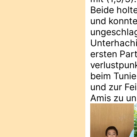
Beide holt
und konnte
ungeschla
Unterhachi
ersten Par
verlustpun
beim Tunie
und zur Fe
Amis zu un