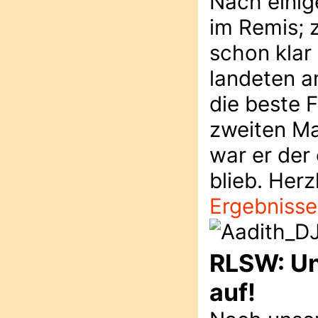
Nach einig
im Remis; 
schon klar
landeten a
die beste 
zweiten Ma
war er der 
blieb. Her
Ergebnisse
RLSW: Unt
auf!