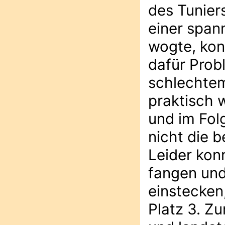
des Tuniers
einer span
wogte, kon
dafür Prob
schlechtem
praktisch w
und im Fol
nicht die b
Leider kon
fangen und
einstecken
Platz 3. Z