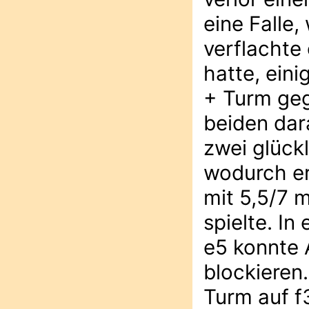
eine Falle,
verflachte 
hatte, eini
+ Turm geg
beiden dar
zwei glück
wodurch er 
mit 5,5/7 
spielte. I
e5 konnte 
blockieren.
Turm auf f