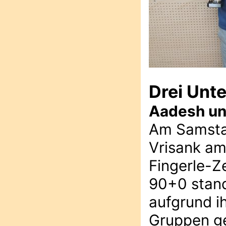
Drei Unt
Aadesh un
Am Samsta
Vrisank am
Fingerle-Z
90+0 stand
aufgrund i
Gruppen ge