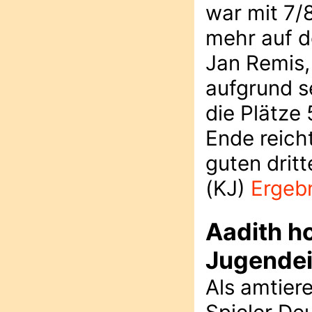
war mit 7/
mehr auf d
Jan Remis,
aufgrund s
die Plätze
Ende reicht
guten dritt
(KJ)
Ergeb
Aadith ho
Jugendei
Als amtier