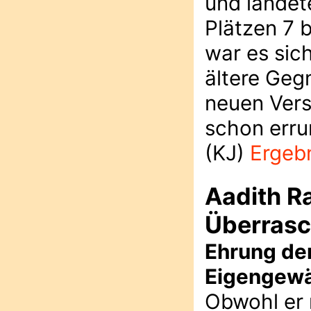
und landete
Plätzen 7 
war es sich
ältere Geg
neuen Vers
schon erru
(KJ)
Ergebn
Aadith Ra
Überras
Ehrung de
Eigengew
Obwohl er n