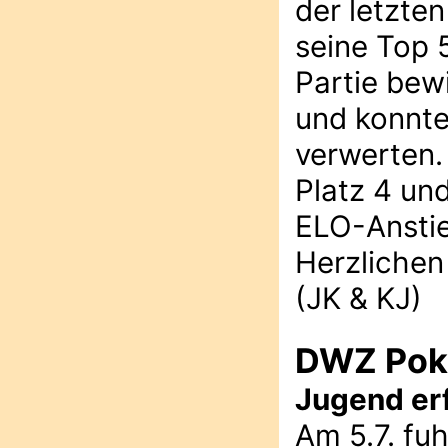
der letzte
seine Top 5
Partie bew
und konnte 
verwerten. 
Platz 4 un
ELO-Anstie
Herzliche
(JK & KJ)
DWZ Poka
Jugend erf
Am 5.7. fu