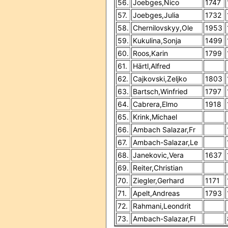
56.
Joebges,Nico
1747
57.
Joebges,Julia
1732
58.
Chernilovskyy,Ole
1953
59.
Kukulina,Sonja
1499
60.
Roos,Karin
1799
61.
Härtl,Alfred
62.
Cajkovski,Zeljko
1803
63.
Bartsch,Winfried
1797
64.
Cabrera,Elmo
1918
65.
Krink,Michael
66.
Ambach Salazar,Fr
67.
Ambach-Salazar,Le
68.
Janekovic,Vera
1637
69.
Reiter,Christian
70.
Ziegler,Gerhard
1171
71.
Apelt,Andreas
1793
72.
Rahmani,Leondrit
73.
Ambach-Salazar,Fl