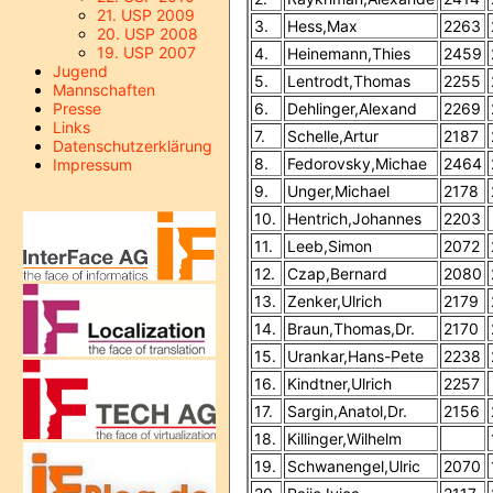
21. USP 2009
3.
Hess,Max
2263
20. USP 2008
19. USP 2007
4.
Heinemann,Thies
2459
Jugend
5.
Lentrodt,Thomas
2255
Mannschaften
Presse
6.
Dehlinger,Alexand
2269
Links
7.
Schelle,Artur
2187
Datenschutzerklärung
8.
Fedorovsky,Michae
2464
Impressum
9.
Unger,Michael
2178
10.
Hentrich,Johannes
2203
11.
Leeb,Simon
2072
12.
Czap,Bernard
2080
13.
Zenker,Ulrich
2179
14.
Braun,Thomas,Dr.
2170
15.
Urankar,Hans-Pete
2238
16.
Kindtner,Ulrich
2257
17.
Sargin,Anatol,Dr.
2156
18.
Killinger,Wilhelm
19.
Schwanengel,Ulric
2070