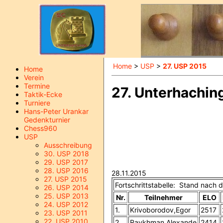
Home
>
USP
>
27. USP 2015
Home
Verein
Termine
27. Unterhachin
Taktik-Ecke
Turniere
Hans-Peter Urankar
Gedenkturnier
Chess960
USP
Ausschreibung
30. USP 2018
29. USP 2017
28. USP 2016
28.11.2015
27. USP 2015
Fortschrittstabelle: Stand nach 
26. USP 2014
25. USP 2013
Nr.
Teilnehmer
ELO
24. USP 2012
1.
Krivoborodov,Egor
2517
23. USP 2011
22. USP 2010
2.
Raykhman,Alexande
2414