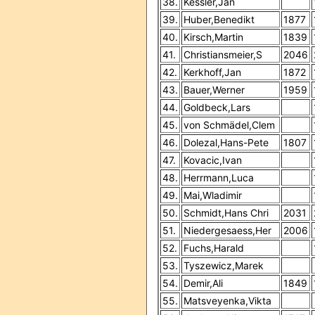
38.
Kessler,Jan
39.
Huber,Benedikt
1877
40.
Kirsch,Martin
1839
41.
Christiansmeier,S
2046
42.
Kerkhoff,Jan
1872
43.
Bauer,Werner
1959
44.
Goldbeck,Lars
45.
von Schmädel,Clem
46.
Dolezal,Hans-Pete
1807
47.
Kovacic,Ivan
48.
Herrmann,Luca
49.
Mai,Wladimir
50.
Schmidt,Hans Chri
2031
51.
Niedergesaess,Her
2006
52.
Fuchs,Harald
53.
Tyszewicz,Marek
54.
Demir,Ali
1849
55.
Matsveyenka,Vikta