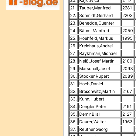
20.
Rajic,Ivica
2117
21.
Tauber,Manfred
2281
22.
Schmidt,Gerhard
2203
23.
Benedde,Guenter
24.
Bäuml,Manfred
2050
25.
Hoehfeld,Markus
1995
26.
Kreinhaus,Andrei
27.
Raykhman,Michael
28.
Neiß,Josef Martin
2100
29.
Marschall,Josef
2093
30.
Stocker,Rupert
2089
31.
Hoch,Daniel
32.
Broschwitz,Martin
2167
33.
Kuhn,Hubert
34.
Dengler,Peter
2191
35.
Demir,Bilal
2127
36.
Daurer,Walter
1963
37.
Reuther,Georg